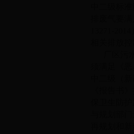
中
二级
标准
排废气要
满
13271-
相关排放控
厂区污
须满足
《恶
中二级
（新
《报告书》
保卫生防护
与规划部门
再规划和新