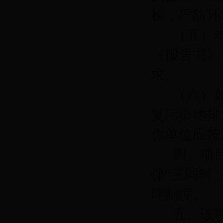
检，
严防环
（五）
《报告书》
求。
（
六
）
复污染物排
你
单位
应按
四、项
保
“三同时
理制度。
五、该