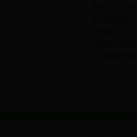
材料、
采用
坏的措施发
该项目环境
该项目逾期
我局重新审
友情链接：
南阳市人民政府
南阳老家网
南阳生态文
河南 
办公室电话：61388088 维护单