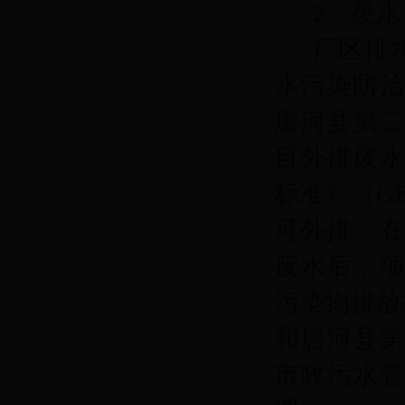
2、废水
厂区排
水污染防
唐河县第
目外排废
标准》（
G
可外排
；
废
水
后
，
污染物排放
和
唐河县
市政污水