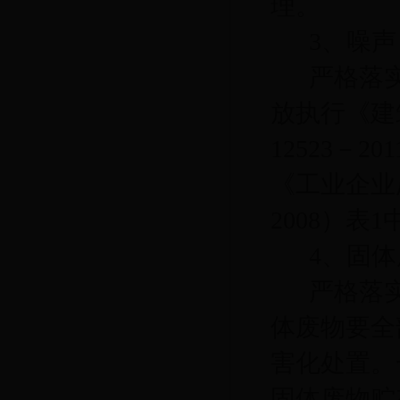
理。
3、噪声
严格落
放执行《建
12523－
《工业企业厂
2008）表1
4、固
严格落
体废物要
全
害化处置。
固体废物贮