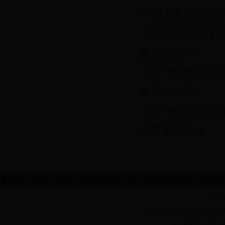
子初审意见的公
·关于2018年
意见的公示
·关于2018年
意见的公示
·关于2018年
批意见的公示
友情链接：
南阳市人民政府
南阳老家网
南阳生态文
河南 
办公室电话：61388088 维护单
ICP备案号：豫ICP备1