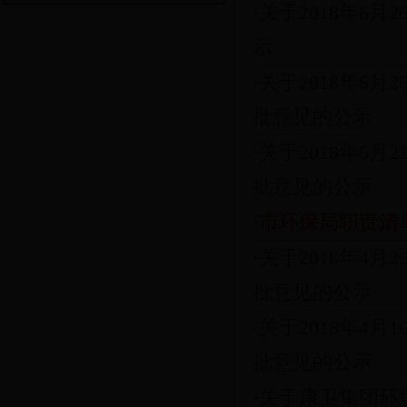
·关于2018年
示
·关于2018年
批意见的公示
·关于2018年
批意见的公示
·市环保局职责清
·关于2018年
批意见的公示
·关于2018年
批意见的公示
·关于康卫集团环