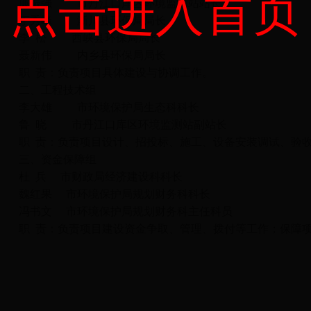
点击进入首页
廉振强 市丹江口库区环境监测站站长
丁秀峰 淅川县环保局局长
李 松 西峡县环保局局长
聂新伟 内乡县环保局局长
职 责：负责项目具体建设与协调工作。
二、工程技术组
李大雄 市环境保护局生态科科长
鲁 晓 市丹江口库区环境监测站副站长
职 责：负责项目设计、招投标、施工、设备安装调试、验
三、资金保障组
杜 兵 市财政局经济建设科科长
魏红果 市环境保护局规划财务科科长
冯书文 市环境保护局规划财务科主任科员
职 责：负责项目建设资金争取、管理、拨付等工作；保障