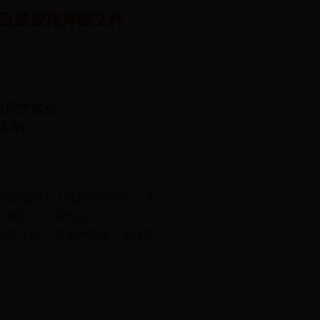
目建设指挥部文件
境保护试点
工的
根据南阳市人民政府办公室《关
知》（宛政办〔2014〕5
程技术组、资金保障组，具体职