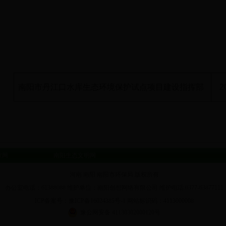
南阳市丹江口水库生态环境保护试点项目建设指挥部
2
家网
南阳生态文明网
河南 南阳 南阳市环保局 版权所有
办公室电话：61388088 维护单位：南阳创想网络有限公司 维护电话:0377-63877111
ICP备案号：豫ICP备16024385号-1 网站标识码：4113000008
豫公网安备 41130302000120号