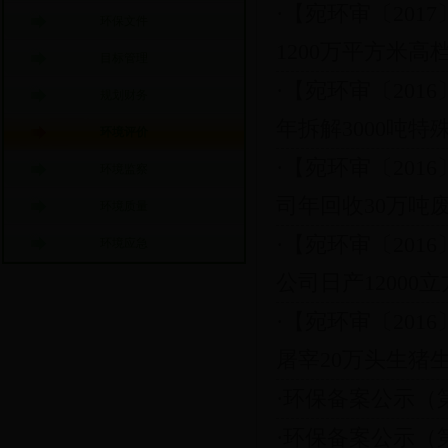
·【宛环审〔20
环保文件
1200万平方米高档
目标管理
·【宛环审〔201
规划财务
年拆解3000吨特殊
环境评价
·【宛环审〔201
环境监察
司年回收30万吨废塑
环境质量
·【宛环审〔201
环境应急
公司日产12000立
·【宛环审〔201
屠宰20万头生猪生
·环保备案公示（
·环保备案公示（