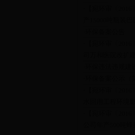
·【宛环审〔201
产15000吨瓶装巴
·环保备案公告
·【宛环审〔201
司万和医院改扩建工
·环保违法违规建
·环保备案公示（
·【宛环审〔201
水回用工程环境影响
·【宛环审〔201
公司年产500吨蜂