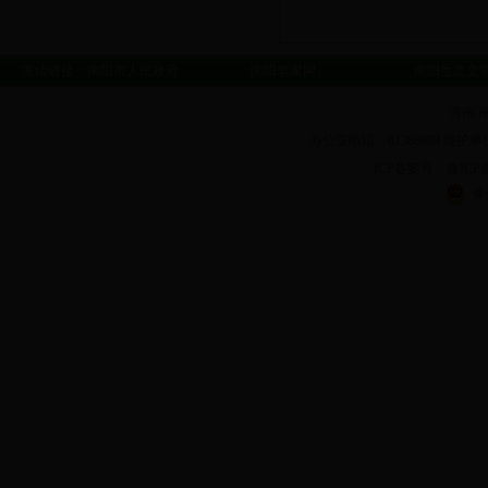
友情链接：
南阳市人民政府
南阳老家网
南阳生态文
河南 
办公室电话：61388088 维护单
ICP备案号：豫ICP备1
豫