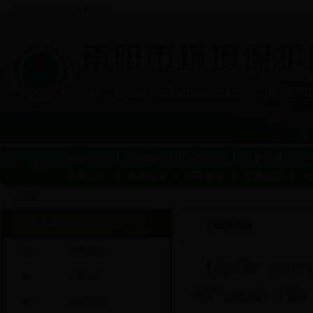
欢迎你访问bet36体育投注！
政务公开>
机构概况
党务公开
人事信息
环
首页
环保业务>
政策法规
环境标准
监测监控
污
今天是：
环境评价
环境评价
机构概况
·【宛环审［201
党务公开
年产2000台（套）
人事信息