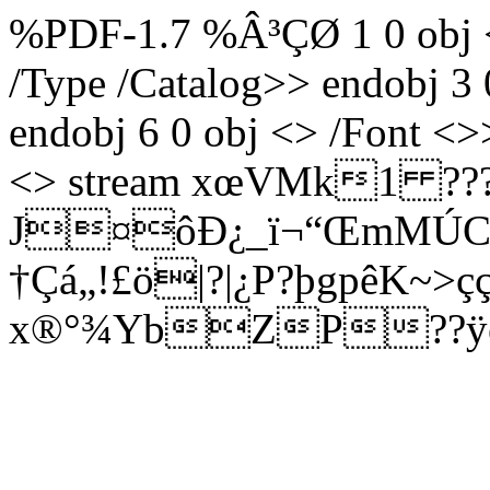
%PDF-1.7 %Â³ÇØ 1 0 obj <>
/Type /Catalog>> endobj 3 
endobj 6 0 obj <> /Font <>
<> stream xœ­VMk1 ?
J¤ôÐ¿_ï¬“ŒmMÚCX
†Çá„!£ö|?|¿P?þgpêK~>ç
x®°¾YbZP??ÿéx